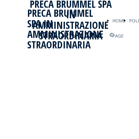
PRECA BRUMMEL SPA
PRECA BRUMMEL
IN
SPA IN
HOME
POL
AMMINISTRAZIONE
AMMINISTRAZIONE
STRAORDINARIA
©
PAGE
STRAORDINARIA