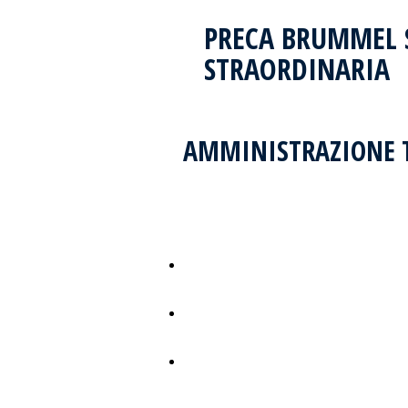
PRECA BRUMMEL 
STRAORDINARIA
AMMINISTRAZIONE 
10^ relazione
semestrale
9^ relazione
semestrale
8^ relazione
semestrale